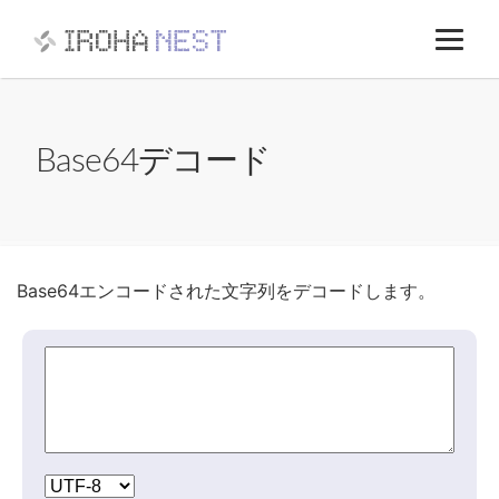
コ
い
ン
ろ
テ
は
ン
ね
ツ
す
へ
と
Base64デコード
ス
株
キ
式
ッ
会
プ
社
Base64エンコードされた文字列をデコードします。