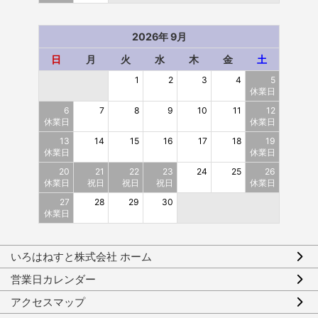
2026年 9月
日
月
火
水
木
金
土
1
2
3
4
5
休業日
6
7
8
9
10
11
12
休業日
休業日
13
14
15
16
17
18
19
休業日
休業日
20
21
22
23
24
25
26
休業日
祝日
祝日
祝日
休業日
27
28
29
30
休業日
いろはねすと株式会社 ホーム
営業日カレンダー
アクセスマップ