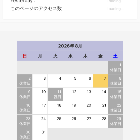
Yesterday :
Loading...
このページのアクセス数
Loading...
2026年 8月
日
月
火
水
木
金
土
1
休業日
2
3
4
5
6
7
8
休業日
休業日
9
10
11
12
13
14
15
休業日
祝日
休業日
16
17
18
19
20
21
22
休業日
休業日
23
24
25
26
27
28
29
休業日
休業日
30
31
休業日